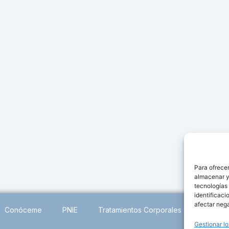
Para ofrecer
almacenar y/
tecnologías
identificaci
afectar nega
Conóceme
PNIE
Tratamientos Corporales
Gestionar lo