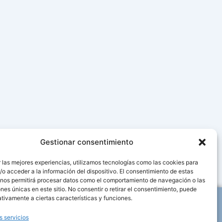
Gestionar consentimiento
 las mejores experiencias, utilizamos tecnologías como las cookies para
o acceder a la información del dispositivo. El consentimiento de estas
 nos permitirá procesar datos como el comportamiento de navegación o las
ones únicas en este sitio. No consentir o retirar el consentimiento, puede
F
I
L
tivamente a ciertas características y funciones.
a
n
i
c
s
n
e
t
k
s servicios